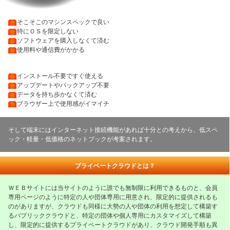
・
そこそこのマシンスペックで良い
・
特にＯＳを限定しない
・
ソフトウェアを購入しなくて済む
・
使用料や通信費がかかる
・
インストール不要ですぐ使える
・
アップデートやパックアップ不要
・
データを持ち歩かなくて済む
・
ブラウザー上で使用感がイマイチ
そして端末にはインターネット接続機能があれば十分との考えから、低スペ
ック・軽量・低価格のネットブックが考案されます。
プライベートクラウドとは？
ＷＥＢサイトには当サイトのように誰でも無制限に利用できるものと、会員
専用ページのように特定の人や団体専用に用意され、限定的に提供されるも
のがありますが、クラウドも同様に大勢の人や団体の利用を想定して構築す
るパブリッククラウドと、特定の団体や個人専用にカスタマイズして構築
し、限定的に提供するプライベートクラウドがあり、クラウド開発手順も異