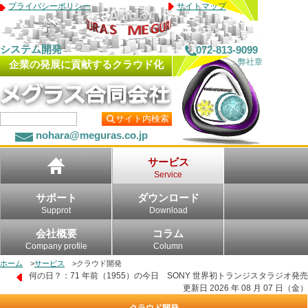
プライバシーポリシー
サイトマップ
システム開発
072-813-9099
弊社章
企業の発展に貢献するクラウド化
サイト内検索
nohara@meguras.co.jp
サービス
Service
サポート
ダウンロード
Supprot
Download
会社概要
コラム
Company profile
Column
ホーム
>
サービス
>
クラウド開発
何の日？：71 年前（1955）の今日 SONY 世界初トランジスタラジオ発売
更新日 2026 年 08 月 07 日（金）