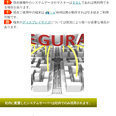
！
現在稼働中のシステムデータやマスターは
ＳＱＬ
であれば再利用でき
る場合があります。
！
現在ご使用中の端末は
ｉｅ
Ver8以降が動作すれば引き続きご利用
可能です。
注
端末の
ディスプレイサイズ
については状況により統一が必要な場合が
あります。
社内に配置したシステムサーバーは社内でのみ活用されます。