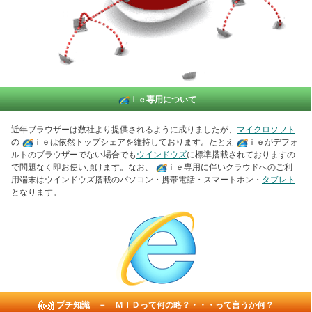
ｉｅ
専用について
近年ブラウザーは数社より提供されるように成りましたが、
マイクロソフト
の
ｉｅ
は依然トップシェアを維持しております。たとえ
ｉｅ
がデフォ
ルトのブラウザーでない場合でも
ウインドウズ
に標準搭載されておりますの
で問題なく即お使い頂けます。なお、
ｉｅ
専用に伴いクラウドへのご利
用端末はウインドウズ搭載のパソコン・携帯電話・スマートホン・
タブレト
となります。
・
プチ知識 － ＭＩＤって何の略？・・・って言うか何？