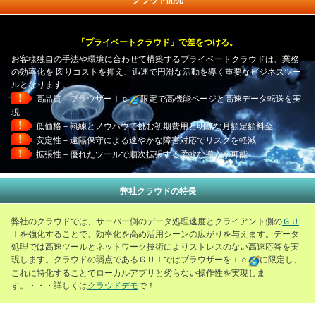
クラウド開発
「プライベートクラウド」で差をつける。
お客様独自の手法や環境に合わせて構築するプライベートクラウドは、業務
の効率化を
図りコストを抑え、迅速で円滑な活動を導く重要なビジネスツー
ルとなります。
！
高品質－ブラウザーｉｅ
限定で高機能ページと高速データ転送を実
現
！
低価格－熟練とノウハウで挑む初期費用と明瞭な月額定額料金
！
安定性－遠隔保守による速やかな障害対応でリスクを軽減
！
拡張性－優れたツールで順次拡張する柔軟な導入が可能
弊社クラウドの特長
弊社のクラウドでは、サーバー側のデータ処理速度とクライアント側の
ＧＵ
Ｉ
を強化することで、効率化を高め活用シーンの広がりを与えます。データ
処理では高速ツールとネットワーク技術によりストレスのない高速応答を実
現します。クラウドの弱点であるＧＵＩではブラウザーをｉｅ
に限定し、
これに特化することでローカルアプリと劣らない操作性を実現しま
す。・・・詳しくは
クラウドデモ
で！