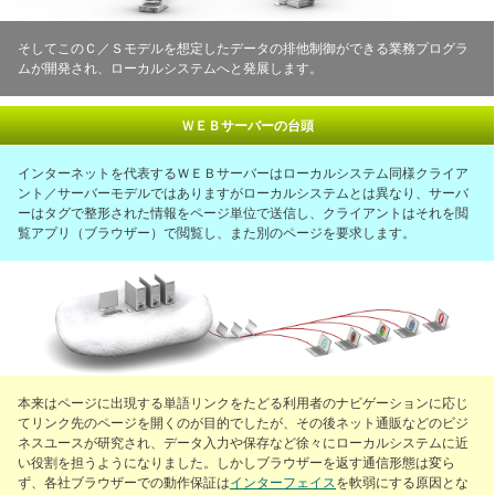
そしてこのＣ／Ｓモデルを想定したデータの排他制御ができる業務プログラ
ムが開発され、ローカルシステムへと発展します。
ＷＥＢサーバーの台頭
インターネットを代表するＷＥＢサーバーはローカルシステム同様クライア
ント／サーバーモデルではありますがローカルシステムとは異なり、サーバ
ーはタグで整形された情報をページ単位で送信し、クライアントはそれを閲
覧アプリ（ブラウザー）で閲覧し、また別のページを要求します。
本来はページに出現する単語リンクをたどる利用者のナビゲーションに応じ
てリンク先のページを開くのが目的でしたが、その後ネット通販などのビジ
ネスユースが研究され、データ入力や保存など徐々にローカルシステムに近
い役割を担うようになりました。しかしブラウザーを返す通信形態は変ら
ず、各社ブラウザーでの動作保証は
インターフェイス
を軟弱にする原因とな