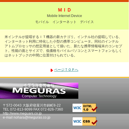
ＭＩＤ
Mobile Internet Device
モバイル インターネット デバイス
米インテルが提唱するＩＴ機器の新カテゴリ。インテル社の提唱している、
インターネット利用に特化した小型の携帯コンピュータ。同社のインテル
アトムプロセッサの想定用途として描いた、新たな携帯情報端末のコンセプ
ト。性能の面とサイズで、低価格モバイルパソコンとスマートフォンもしく
はネットブックの中間に位置付けられている。
ページＴＯＰへ
Computer Technology
〒572-0043 大阪府寝屋川市錦町8-22
TEL 072-813-9099 FAX 072-826-7360
http://www.meguars.co.jp
e-mail nohara@meguras.co.jp