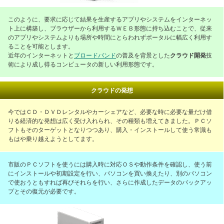
このように、要求に応じて結果を生産するアプリやシステムをインターネッ
ト上に構築し、ブラウザーから利用するＷＥＢ形態に持ち込むことで、従来
のアプリやシステムよりも場所や時間にとらわれずポータルに幅広く利用す
ることを可能とします。
近年のインターネットと
ブロードバンド
の普及を背景とした
クラウド開発
技
術により成し得るコンピュータの新しい利用形態です。
クラウドの発想
今ではＣＤ・ＤＶＤレンタルやカーシェアなど、必要な時に必要な量だけ借
りる経済的な発想は広く受け入れられ、その種類も増えてきました。ＰＣソ
フトもそのターゲットとなりつつあり、購入・インストールして使う常識も
もはや乗り越えようとしてます。
市販のＰＣソフトを使うには購入時に対応ＯＳや動作条件を確認し、使う前
にインストールや初期設定を行い、パソコンを買い換えたり、別のパソコン
で使おうともすれば再びそれらを行い、さらに作成したデータのバックアッ
プとその復元が必要です。