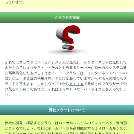
っています。
クラウドの実体
それではクラウドはローカルシステムが進化し、インターネットに進出して
きたものでしょうか？・・・それともＷＥＢサーバーがローカルシステム並
に高機能化したものしょうか？・・・クラウドは「インターネットベースの
コンピュータ資源の利用形態」とだけ定義していますからどちらの場合もク
ラウドと言えます。しかしウェブ上から
ｈｔｔｐ
で発信されブラウザーで受
け取る
ｈｔｍｌ
であれば、それはよりＷＥＢサーバーライクと言えるでしょ
う。
弊社クラウドについて
弊社の開発・構築するクラウドはローカルシステムのインターネット進出形
と言えるでしょう。弊社はホームページを高機能化するよりローカルシステ
ムをインターネットに持ち込む方がより高い性能が得られると考えます。し