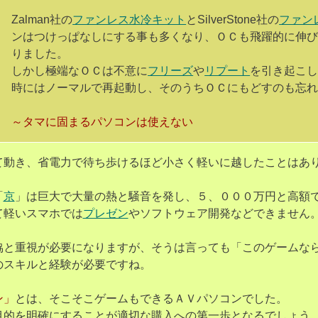
Zalman社の
ファンレス水冷キット
とSilverStone社の
ファン
ンはつけっぱなしにする事も多くなり、ＯＣも飛躍的に伸
りました。
しかし極端なＯＣは不意に
フリーズ
や
リプート
を引き起こ
時にはノーマルで再起動し、そのうちＯＣにもどすのも忘
～タマに固まるパソコンは使えない
て動き、省電力で待ち歩けるほど小さく軽いに越したことはあ
「
京
」は巨大で大量の熱と騒音を発し、５、０００万円と高額
て軽いスマホでは
プレゼン
やソフトウェア開発などできません
協と重視が必要になりますが、そうは言っても「このゲームな
のスキルと経験が必要ですね。
ン」
とは、そこそこゲームもできるＡＶパソコンでした。
目的を明確にすることが適切な購入への第一歩となるでしょう