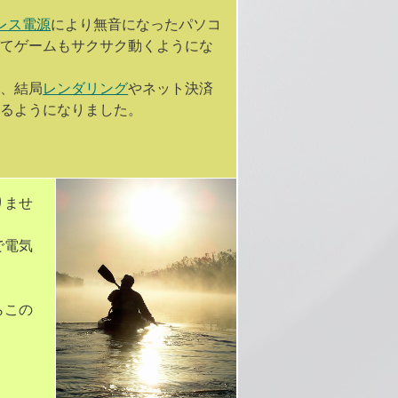
レス電源
により無音になったパソコ
びてゲームもサクサク動くようにな
し、結局
レンダリング
やネット決済
れるようになりました。
りませ
で電気
。
らこの
。