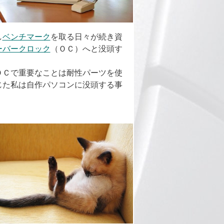
し
ベンチマーク
を取る日々が続き資
ーバークロック
（ＯＣ）へと没頭す
ＯＣで重要なことは耐性パーツを使
じた私は自作パソコンに没頭する事