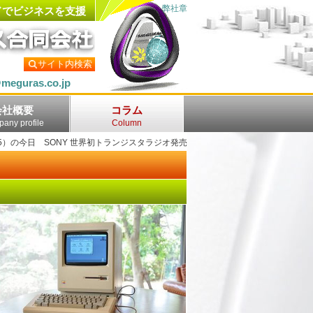
弊社章
ドでビジネスを支援
サイト内検索
meguras.co.jp
会社概要
コラム
any profile
Column
55）の今日 SONY 世界初トランジスタラジオ発売