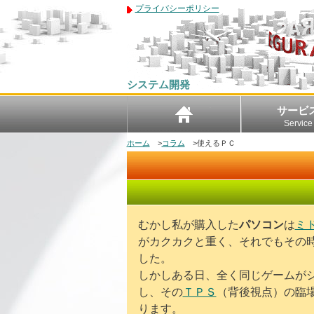
プライバシーポリシー
システム開発
サービ
Service
ホーム
>
コラム
>
使えるＰＣ
むかし私が購入した
パソコン
は
ミ
がカクカクと重く、それでもその
した。
しかしある日、全く同じゲームが
し、その
ＴＰＳ
（背後視点）の臨
ります。