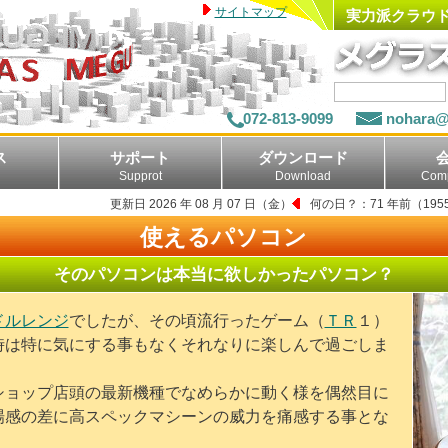
サイトマップ
実力派クラウ
072-813-9099
nohara@
ス
サポート
ダウンロード
Supprot
Download
Comp
更新日 2026 年 08 月 07 日（金）
何の日？：71 年前（19
使えるパソコン
そのパソコンは本当に欲しかったパソコン？
ドルレンジ
でしたが、その頃流行ったゲーム（
ＴＲ
１）
時は特に気にする事もなくそれなりに楽しんで過ごしま
ショップ店頭の最新機種でなめらかに動く様を偶然目に
場感の差に高スペックマシーンの威力を痛感する事とな