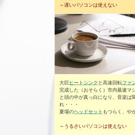
～遅いパソコンは使えない
大巨
ヒートシンク
と高速回転
ファ
完成した（おそらく）市内最速マ
と頭の中が真っ白になり、音楽は
れ・・・
夏場の
ヘッドセット
もつらく、や
～うるさいパソコンは使えない