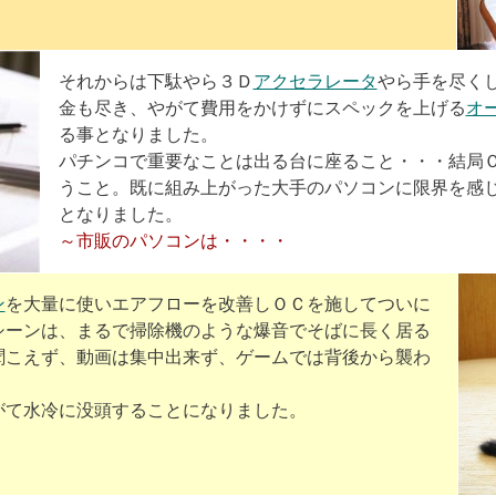
それからは下駄やら３Ｄ
アクセラレータ
やら手を尽く
金も尽き、やがて費用をかけずにスペックを上げる
オ
る事となりました。
パチンコで重要なことは出る台に座ること・・・結局
うこと。既に組み上がった大手のパソコンに限界を感
となりました。
～市販のパソコンは・・・・
ン
を大量に使いエアフローを改善しＯＣを施してついに
シーンは、まるで掃除機のような爆音でそばに長く居る
聞こえず、動画は集中出来ず、ゲームでは背後から襲わ
がて水冷に没頭することになりました。